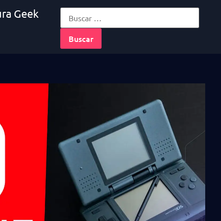
ura Geek