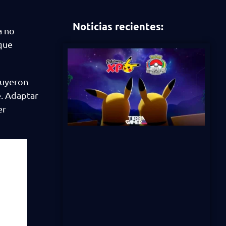
Noticias recientes:
a no
 que
ruyeron
e. Adaptar
er