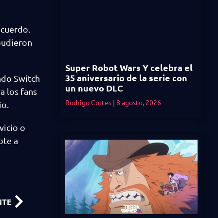
ecuerdo.
pudieron
Super Robot Wars Y celebra el
35 aniversario de la serie con
ndo Switch
un nuevo DLC
a los fans
Rodrigo Cortes
8 agosto, 2026
io.
vicio o
ote a
NTE