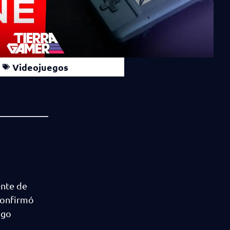
Videojuegos
ente de
confirmó
ogo