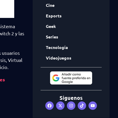
Cine
Esports
Geek
sistema
tch 2 y las
Series
Tecnología
s usuarios
Videojuegos
s, Virtual
cio.
des
Síguenos