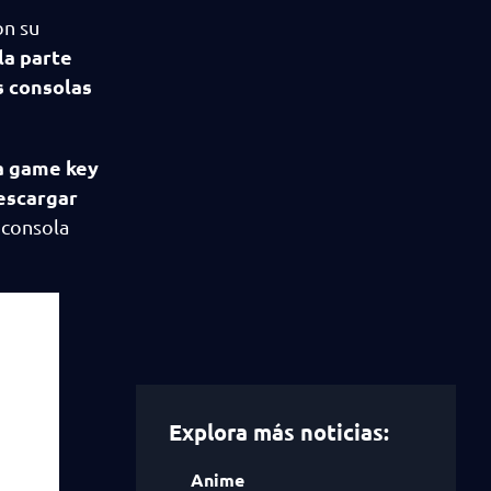
on su
la parte
s consolas
na game key
descargar
 consola
Explora más noticias:
Anime