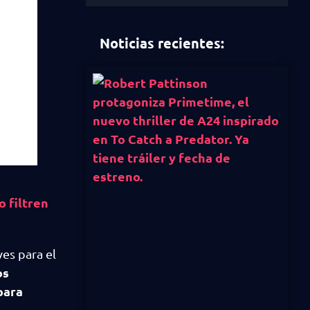
Noticias recientes:
 filtren
es para el
os
para