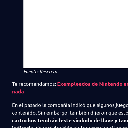
Fuente: Resetera
Exempleados de Nintendo adv
Te recomendamos:
nada
En el pasado la compañía indicó que algunos juego
contenido. Sin embargo, también dijeron que est
cartuchos tendrán leste símbolo de llave y tam
indicarlo.
Ya será decisión de los usuarios si los c