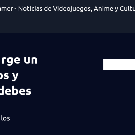
amer - Noticias de Videojuegos, Anime y Cult
urge un
os y
 debes
 los