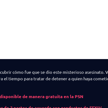
escubrir cómo fue que se dio este misterioso asesinato. V
tra el tiempo para tratar de detener a quien haya comet
disponible de manera gratuita en la PSN
er de 2 partes de acuerdo con productor de FFXIV