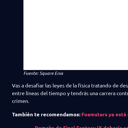
Fuente: Square Enix
Vas a desafiar las leyes de la física tratando de d
entre líneas del tiempo y tendrás una carrera con
crimen.
También te recomendamos:
Foamstars ya está 
Remake de Final Fantasy IX debería s