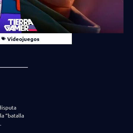
Videojuegos
disputa
a “batalla
.