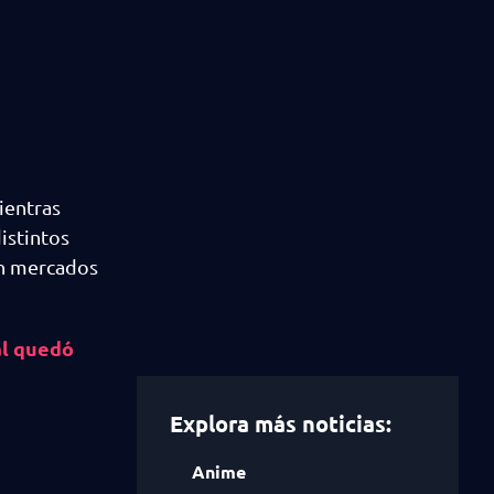
ientras
istintos
en mercados
al quedó
Explora más noticias:
Anime