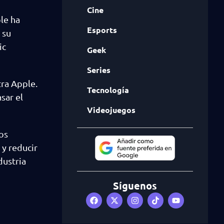
Cine
le ha
Esports
 su
ic
Geek
Series
tra Apple.
Tecnología
sar el
Videojuegos
os
 y reducir
dustria
Síguenos