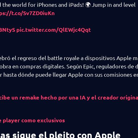
 the world for iPhones and iPads! 🌍 Jump in and level
ps://t.co/Sv7ZD0iuKn
iBNtyS
pic.twitter.com/QlEWjc4Qqt
bró el regreso del battle royale a dispositivos Apple m
obra en compras digitales. Según Epic, reguladores de d
nir hasta dónde puede llegar Apple con sus comisiones 
ecibe un remake hecho por una IA y el creador origin
e player como exclusivos
as sigue el pleito con Apple