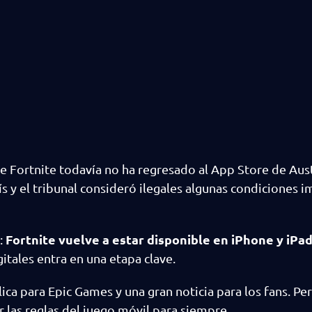
e Fortnite todavía no ha regresado al App Store de Aust
s y el tribunal consideró ilegales algunas condiciones 
Fortnite vuelve a estar disponible en iPhone y iPa
a:
itales entra en una etapa clave.
ica para Epic Games y una gran noticia para los fans. P
r las reglas del juego móvil para siempre.