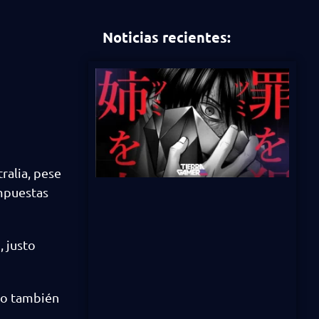
Noticias recientes:
ralia, pese
impuestas
d
, justo
ero también