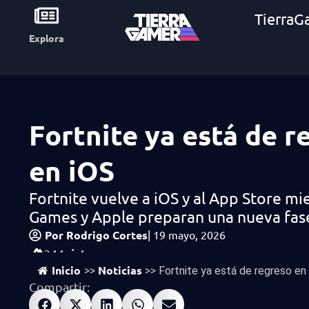
TierraG
Explora
Fortnite ya está de r
en iOS
Fortnite vuelve a iOS y al App Store mi
Games y Apple preparan una nueva fase
Por
Rodrigo Cortes
|
19 mayo, 2026
vistas
344
Inicio
Noticias
>>
>>
Fortnite ya está de regreso en
Compartir: