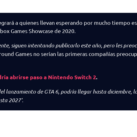
alegrará a quienes llevan esperando por mucho tiempo e
el Xbox Games Showcase de 2020.
te, siguen intentando publicarlo este año, pero les preoc
round Games no serían las primeras compañías preocup
ría abrirse paso a Nintendo Switch 2
.
 del lanzamiento de GTA 6, podría llegar hasta diciembre, l
asta 2027’
.