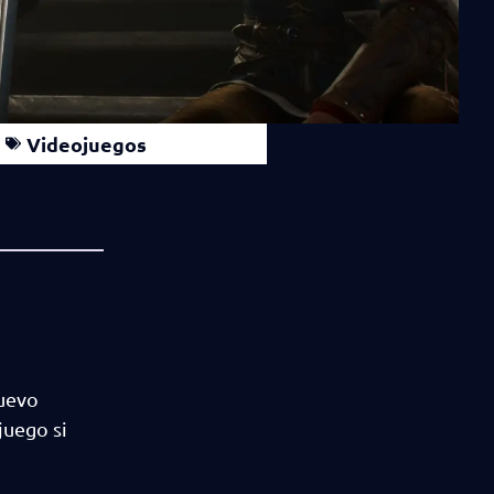
Videojuegos
nuevo
juego si