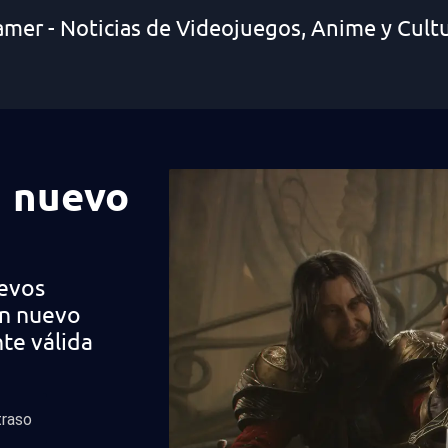
amer - Noticias de Videojuegos, Anime y Cult
n nuevo
uevos
un nuevo
nte válida
traso