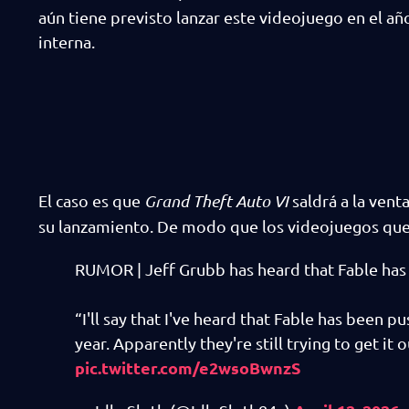
aún tiene previsto lanzar este videojuego en el a
interna.
El caso es que
Grand Theft Auto VI
saldrá a la vent
su lanzamiento. De modo que los videojuegos que 
RUMOR | Jeff Grubb has heard that Fable has 
“I'll say that I've heard that Fable has been p
year. Apparently they're still trying to get it
pic.twitter.com/e2wsoBwnzS