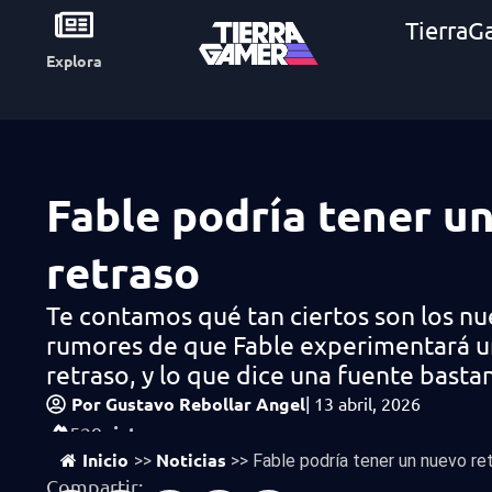
TierraG
Explora
Fable podría tener u
retraso
Te contamos qué tan ciertos son los n
rumores de que Fable experimentará 
retraso, y lo que dice una fuente basta
Por
Gustavo Rebollar Angel
|
13 abril, 2026
vistas
529
Inicio
Noticias
>>
>>
Fable podría tener un nuevo re
Compartir: