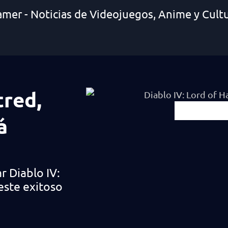
amer - Noticias de Videojuegos, Anime y Cult
tred,
á
r Diablo IV:
este exitoso