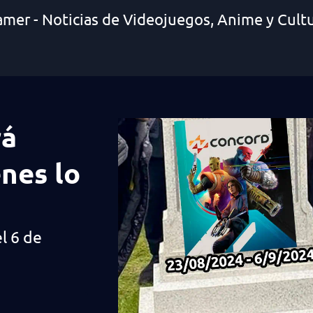
amer - Noticias de Videojuegos, Anime y Cult
rá
nes lo
l 6 de