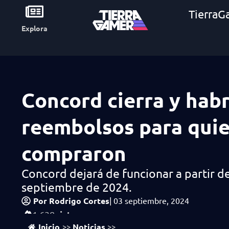
TierraG
Explora
Concord cierra y hab
reembolsos para quie
compraron
Concord dejará de funcionar a partir de
septiembre de 2024.
Por
Rodrigo Cortes
|
03 septiembre, 2024
vistas
1,638
Inicio
Noticias
>>
>>