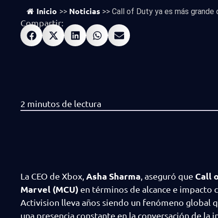
Inicio
Noticias
>>
>>
Call of Duty ya es más grande 
Compartir:
Asha Sharma
Call 
La CEO de Xbox,
, aseguró que
Marvel (MCU)
en términos de alcance e impacto cu
Activision lleva años siendo un fenómeno global q
una presencia constante en la conversación de la i