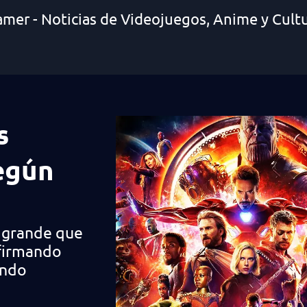
amer - Noticias de Videojuegos, Anime y Cult
s
egún
s grande que
afirmando
undo