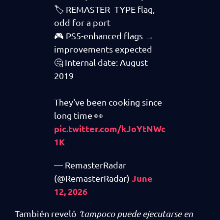
🏷️ REMASTER_TYPE flag,
odd for a port
🎮 PS5-enhanced flags →
improvements expected
🤔 Internal date: August
2019
They've been cooking since
long time 👀
pic.twitter.com/kJoYtNWc
1K
— RemasterRadar
June
(@RemasterRadar)
12, 2026
También reveló
‘tampoco puede ejecutarse en