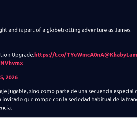
ight and is part of a globetrotting adventure as James
https://t.co/TYuWmcA0nA
@KhabyLa
ition Upgrade.
bONVhvmx
5, 2026
je jugable, sino como parte de una secuencia especial 
n invitado que rompe con la seriedad habitual de la fran
ncia.