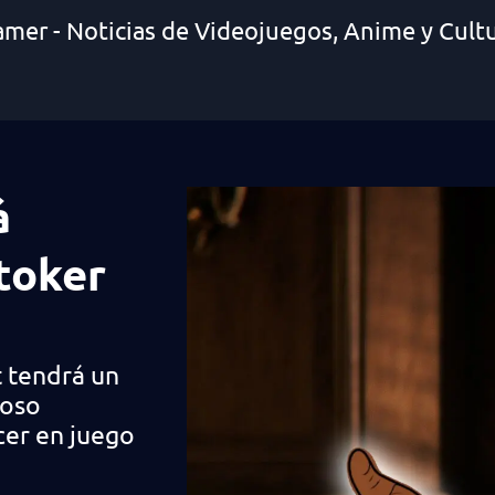
amer - Noticias de Videojuegos, Anime y Cult
á
toker
t tendrá un
moso
cer en juego