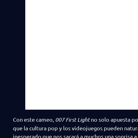
Con este cameo,
007 First Light
no solo apuesta po
que la cultura pop y los videojuegos pueden natur
inesperado que nos sacará a muchos una sonrisa a 