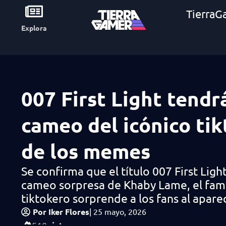
TierraG
Explora
007 First Light tendr
cameo del icónico tik
de los memes
Se confirma que el título 007 First Ligh
cameo sorpresa de Khaby Lame, el fa
tiktokero sorprende a los fans al apare
Por
Iker Flores
|
25 mayo, 2026
vistas
510