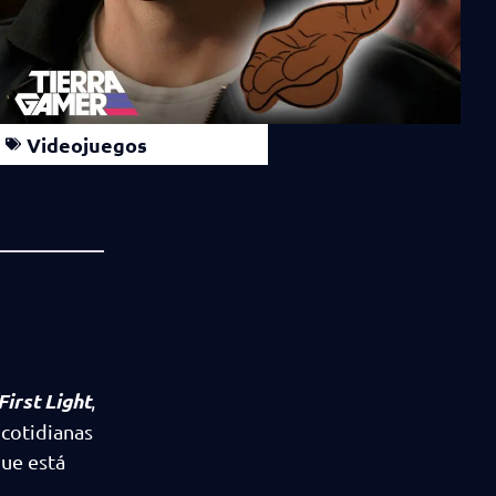
Videojuegos
First Light
,
 cotidianas
que está