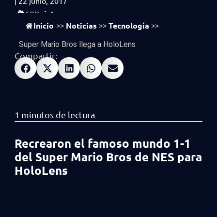
|
22 junio, 2017
vistas
698
Inicio
Noticias
Tecnología
>>
>>
>>
Super Mario Bros llega a HoloLens
Compartir:
Recrearon el famoso mundo 1-1
del Super Mario Bros de NES para
HoloLens