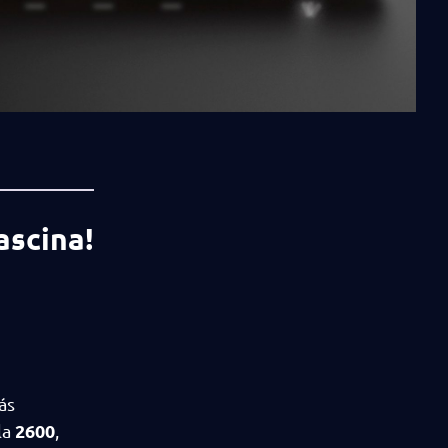
ascina!
ás
2600
la
,