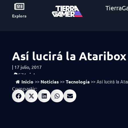
TierraG
Explora
Así lucirá la Ataribox
|
17 julio, 2017
vistas
571
Inicio
Noticias
Tecnología
>>
>>
>>
Así lucirá la Ata
Compartir: