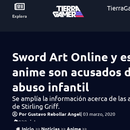
TierraG
Explora
Sword Art Online y e
anime son acusados 
abuso infantil
Se amplía la información acerca de las
de Stirling Griff.
Por
Gustavo Rebollar Angel
|
03 marzo, 2020
vistas
930
Inicio
Noticias
Anime
>>
>>
>>