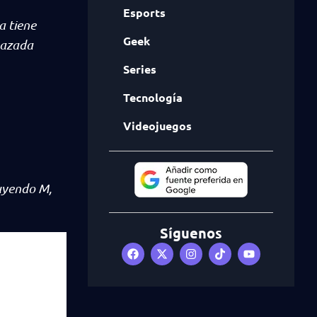
Esports
a tiene
Geek
chazada
Series
Tecnología
Videojuegos
luyendo M,
Síguenos