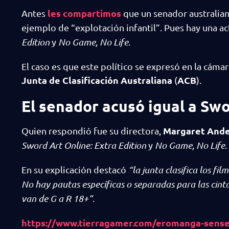
les compartimos
Antes
que un senador australia
ejemplo de “explotación infantil”. Pues hay una ac
Edition
y
No Game, No Life
.
El caso es que este político se expresó en la cámar
Junta de Clasificación Australiana
ACB
(
).
El senador acusó igual a Sw
Margaret And
Quien respondió fue su directora,
Sword Art Online: Extra Edition
y
No Game, No Life
.
En su explicación destacó
“la junta clasifica los fi
No hay pautas específicas o separadas para las cinta
van de G a R 18+”.
https://www.tierragamer.com/eromanga-sensei