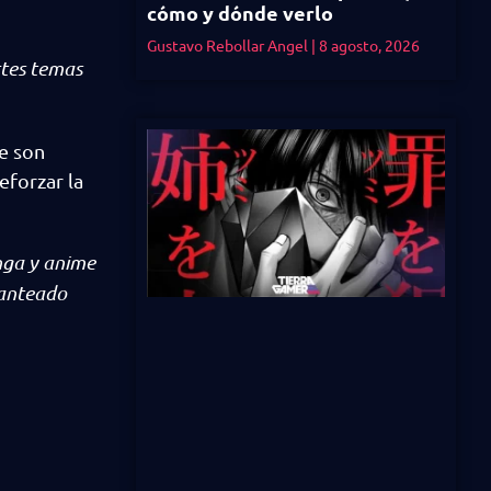
cómo y dónde verlo
Gustavo Rebollar Angel
8 agosto, 2026
rtes temas
te son
eforzar la
nga y anime
lanteado