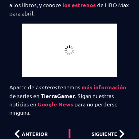
los estrenos
a los libros, y conoce
de HBO Max
para abril.
más información
Aparte de
Lanterns
tenemos
TierraGamer
de series en
. Sigan nuestras
Google News
noticias en
para no perderse
ninguna.
ANTERIOR
SIGUIENTE