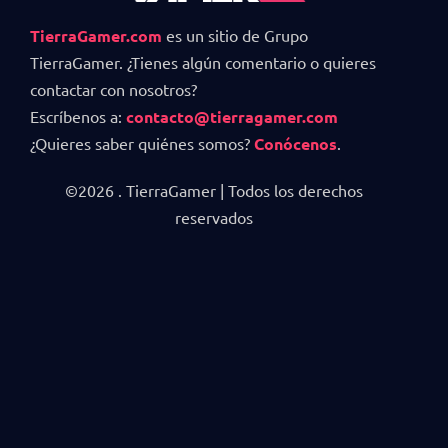
TierraGamer.com
es un sitio de Grupo
TierraGamer. ¿Tienes algún comentario o quieres
contactar con nosotros?
Escríbenos a:
contacto@tierragamer.com
¿Quieres saber quiénes somos?
Conócenos
.
©2026 . TierraGamer | Todos los derechos
reservados