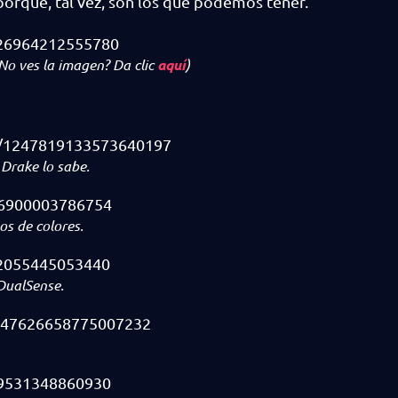
orque, tal vez, son los que podemos tener.
626964212555780
No ves la imagen? Da clic
aquí
)
us/1247819133573640197
Drake lo sabe.
646900003786754
os de colores.
52055445053440
 DualSense.
1247626658775007232
629531348860930