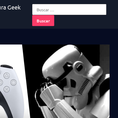
ura Geek