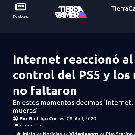
TierraG
Explora
Internet reaccionó al
control del PS5 y lo
no faltaron
En estos momentos decimos 'Internet,
mueras'
Por
Rodrigo Cortes
|
08 abril, 2020
vistas
1,084
Inicio
Noticias
Videojuegos
PlayStation
>>
>>
>>