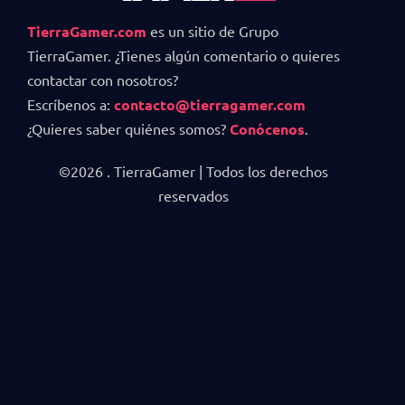
TierraGamer.com
es un sitio de Grupo
TierraGamer. ¿Tienes algún comentario o quieres
contactar con nosotros?
Escríbenos a:
contacto@tierragamer.com
¿Quieres saber quiénes somos?
Conócenos
.
©2026 . TierraGamer | Todos los derechos
reservados