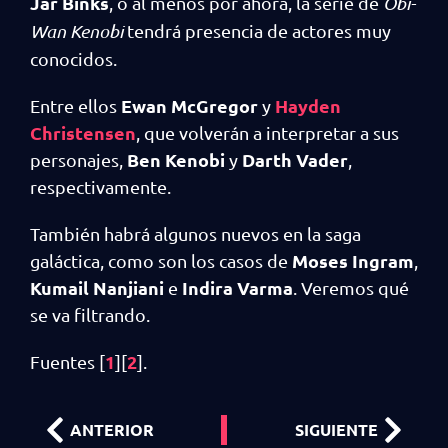
Jar Binks
, o al menos por ahora, la serie de
Obi-
Wan Kenobi
tendrá presencia de actores muy
conocidos.
Ewan McGregor
Hayden
Entre ellos
y
Christensen
, que volverán a interpretar a sus
Ben Kenobi
Darth Vader
personajes,
y
,
respectivamente.
También habrá algunos nuevos en la saga
Moses Ingram
galáctica, como son los casos de
,
Kumail Nanjiani
Indira Varma
e
. Veremos qué
se va filtrando.
1
2
Fuentes [
][
].
ANTERIOR
SIGUIENTE