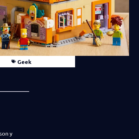
Geek
son y