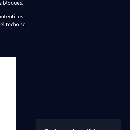
e bloques.
auténticos
el techo se