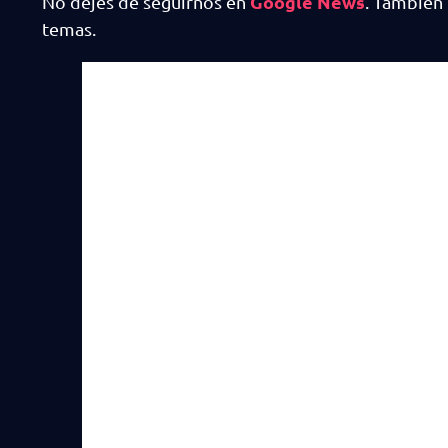
Google News
No dejes de seguirnos en
. También
temas.