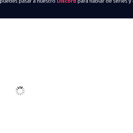
Discord
 puedes pasar a nuestro
para hablar de series y