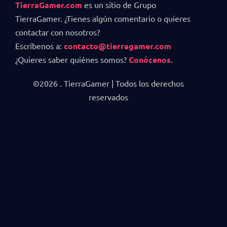
TierraGamer.com
es un sitio de Grupo
TierraGamer. ¿Tienes algún comentario o quieres
contactar con nosotros?
Escríbenos a:
contacto@tierragamer.com
¿Quieres saber quiénes somos?
Conócenos
.
©2026 . TierraGamer | Todos los derechos
reservados