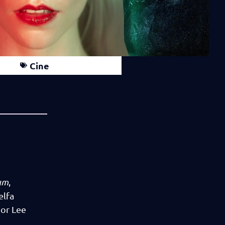
Cine
lum
,
elfa
por Lee