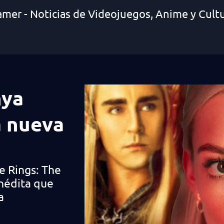
amer - Noticias de Videojuegos, Anime y Cult
nya
a nueva
e Rings: The
inédita que
a