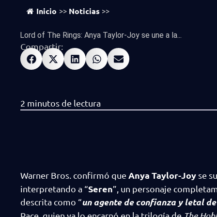
Inicio
Noticias
>>
>>
Lord of The Rings: Anya Taylor-Joy se une a la...
Compartir:
Anya Taylor-Joy
Warner Bros. confirmó que
se s
Seren
interpretando a “
”, un personaje completame
un agente de confianza y letal de
descrita como “
Pace, quien ya lo encarnó en la trilogía de
The Hobb