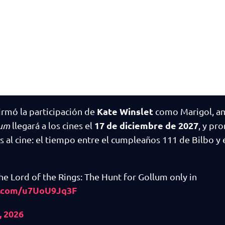
Kate Winslet
irmó la participación de
como Marigol, a
17 de diciembre de 2027
lum
llegará a los cines el
, y pr
 al cine: el tiempo entre el cumpleaños 111 de Bilbo y 
he Lord of the Rings: The Hunt for Gollum only in
er.com/u7UoU9Jq3F
, 2026