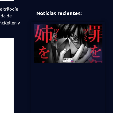
 trilogía
Noticias recientes:
eda de
McKellen y