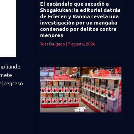
El escándalo que sacudió a
Shogakukan: la editorial detrás
de Frieren y Ranma revela una
investigación por un mangaka
condenado por delitos contra
menores
Yoss Delgado
7 agosto, 2026
mpliando
omete
el regreso