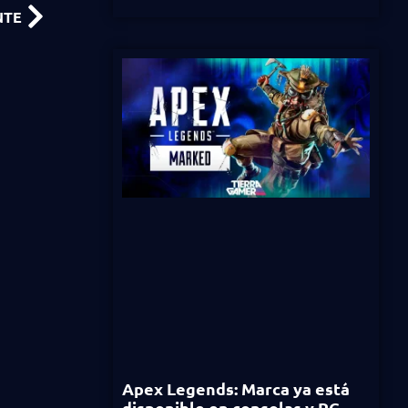
NTE
Apex Legends: Marca ya está
disponible en consolas y PC