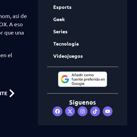
Esports
nom, así de
Geek
OX. A eso
Series
or que una
Tecnología
en el
Videojuegos
NTE
Síguenos