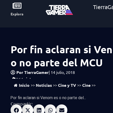
TierraG
Explora
Por fin aclaran si Ve
o no parte del MCU
Por
TierraGamer
|
14 julio, 2018
vistas
911
Inicio
Noticias
Cine y TV
Cine
>>
>>
>>
>>
Por fin aclaran si Venom es o no parte del...
Compartir: