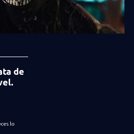
ata de
el.
eces lo