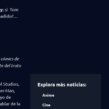
dy
; si Tom
añadido?…
 cómics de
e del trato
l Studios,
Explora más noticias:
der-Man,
Anime
ayo de
blar de la
Cine