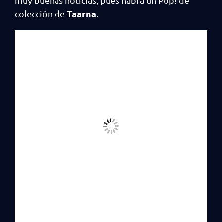
muy buenas noticias, pues habrá un Pop! de
Taarna
colección de
.