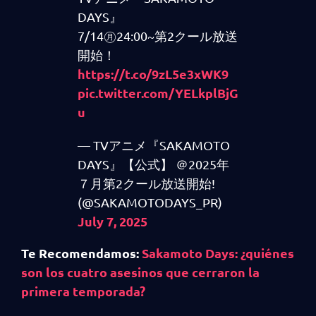
DAYS』
7/14㊊24:00~第2クール放送
開始！
https://t.co/9zL5e3xWK9
pic.twitter.com/YELkplBjG
u
— TVアニメ『SAKAMOTO
DAYS』【公式】 ＠2025年
７月第2クール放送開始!
(@SAKAMOTODAYS_PR)
July 7, 2025
Te Recomendamos:
Sakamoto Days: ¿quiénes
son los cuatro asesinos que cerraron la
primera temporada?