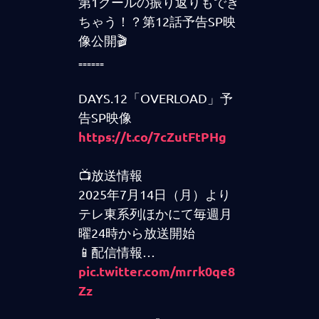
第1クールの振り返りもでき
ちゃう！？第12話予告SP映
像公開🎬
₌₌₌₌₌₌
DAYS.12「OVERLOAD」予
告SP映像
https://t.co/7cZutFtPHg
📺放送情報
2025年7月14日（月）より
テレ東系列ほかにて毎週月
曜24時から放送開始
📱配信情報…
pic.twitter.com/mrrk0qe8
Zz