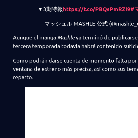
https://t.co/PBQsPmRZI9
#
▼3期特報
— マッシュル-MASHLE-公式 (@mashle_off
Aunque el manga
Mashle
ya terminó de publicarse
tercera temporada todavía habrá contenido suficien
Como podrán darse cuenta de momento falta por c
ventana de estreno más precisa, así como sus temas
reparto.