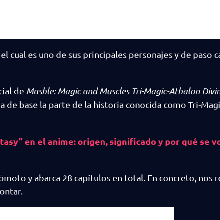
el cual es uno de sus principales personajes y de paso 
cial de
Mashle: Magic and Muscles Tri-Magic-Athalon Divin
ma de base la parte de la historia conocida como Tri-Mag
tasy” en el anime: origen, significado y por qué se v
Kōmoto y abarca 28 capítulos en total. En concreto, nos 
ontar.