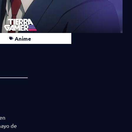
Anime
 en
mayo de