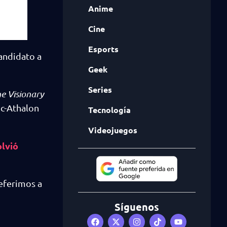
Anime
Cine
Esports
candidato a
Geek
Series
e Visionary
ic-Athalon
Tecnología
Videojuegos
olvió
referimos a
Síguenos