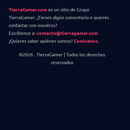
TierraGamer.com
es un sitio de Grupo
TierraGamer. ¿Tienes algún comentario o quieres
contactar con nosotros?
Escríbenos a:
contacto@tierragamer.com
¿Quieres saber quiénes somos?
Conócenos
.
©2026 . TierraGamer | Todos los derechos
reservados