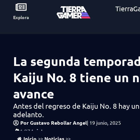
TierraG
Explora
La segunda temporad
Kaiju No. 8 tiene un 
avance
Antes del regreso de Kaiju No. 8 hay u
adelanto.
Por
Gustavo Rebollar Angel
|
19 junio, 2025
vistas
1,874
Inicio
Noticias
>>
>>