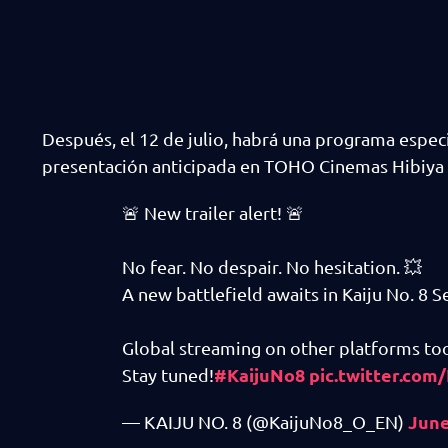
Después, el 12 de julio, habrá una programa especia
presentación anticipada en TOHO Cinemas Hibiya pa
🚨 New trailer alert! 🚨
No fear. No despair. No hesitation. 💥
A new battlefield awaits in Kaiju No. 8 
Global streaming on other platforms to
#KaijuNo8
pic.twitter.co
Stay tuned!
June
— KAIJU NO. 8 (@KaijuNo8_O_EN)