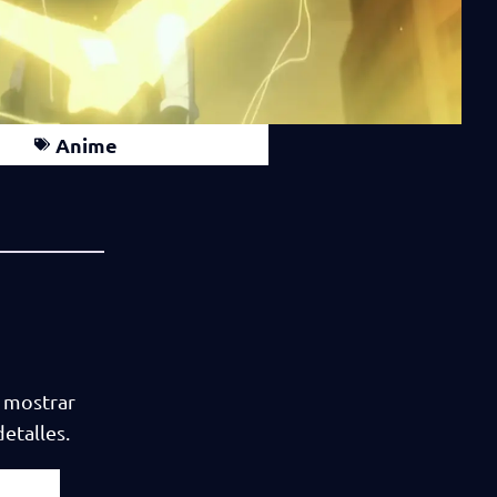
Anime
 mostrar
etalles.