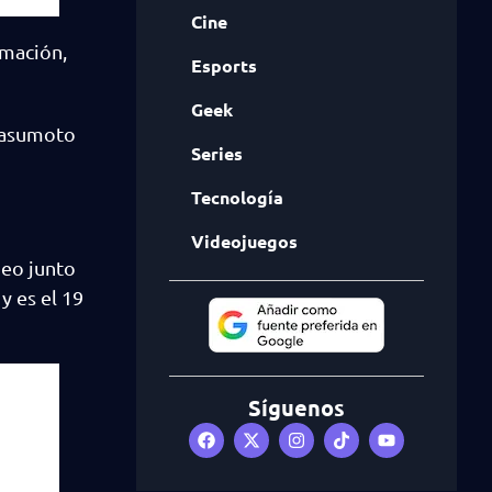
Cine
imación,
Esports
Geek
‌Yasumoto
Series
Tecnología
Videojuegos
deo junto
y es el 19
Síguenos