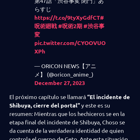
第47話「渋谷事変 閉門」あ
らすじ
https://t.co/9tyXyGdfCT
#
呪術廻戦
#呪術2期
#渋谷事
変
pic.twitter.com/CYOOVUO
XPh
— ORICON NEWS【アニ
メ】 (@oricon_anime_)
December 27, 2023
“El incidente de
El próximo capítulo se llamará
Shibuya, cierre del portal”
y este es su
resumen: Mientras que los hechiceros se en la
etapa final del incidente de Shibuya, Choso se
da cuenta de la verdadera identidad de quien
controla el cuerpo de Geto. Ante esta situación