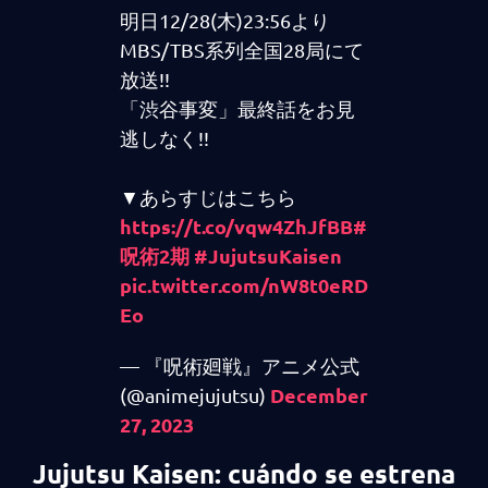
明日12/28(木)23:56より
MBS/TBS系列全国28局にて
放送!!
「渋谷事変」最終話をお見
逃しなく!!
▼あらすじはこちら
https://t.co/vqw4ZhJfBB
#
呪術2期
#JujutsuKaisen
pic.twitter.com/nW8t0eRD
Eo
— 『呪術廻戦』アニメ公式
December
(@animejujutsu)
27, 2023
Jujutsu Kaisen: cuándo se estrena