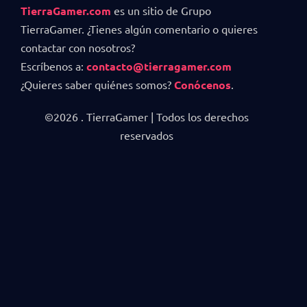
TierraGamer.com
es un sitio de Grupo
TierraGamer. ¿Tienes algún comentario o quieres
contactar con nosotros?
Escríbenos a:
contacto@tierragamer.com
¿Quieres saber quiénes somos?
Conócenos
.
©2026 . TierraGamer | Todos los derechos
reservados