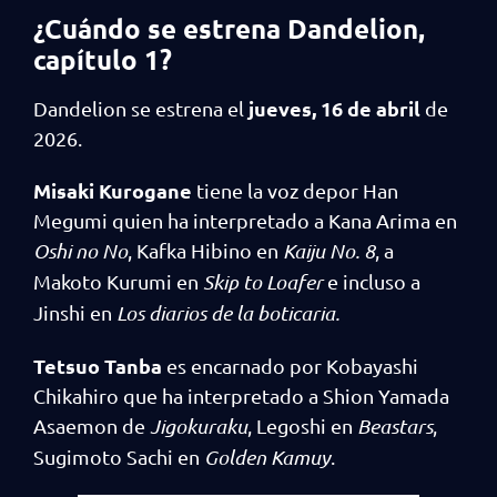
¿Cuándo se estrena Dandelion,
capítulo 1
?
jueves, 16 de abril
Dandelion se estrena el
de
2026.
Misaki Kurogane
tiene la voz depor Han
Megumi quien ha interpretado a Kana Arima en
Oshi no No
, Kafka Hibino en
Kaiju No. 8
, a
Makoto Kurumi en
Skip to Loafer
e incluso a
Jinshi en
Los diarios de la boticaria.
Tetsuo Tanba
es encarnado por Kobayashi
Chikahiro que ha interpretado a Shion Yamada
Asaemon de
Jigokuraku
, Legoshi en
Beastars
,
Sugimoto Sachi en
Golden Kamuy
.