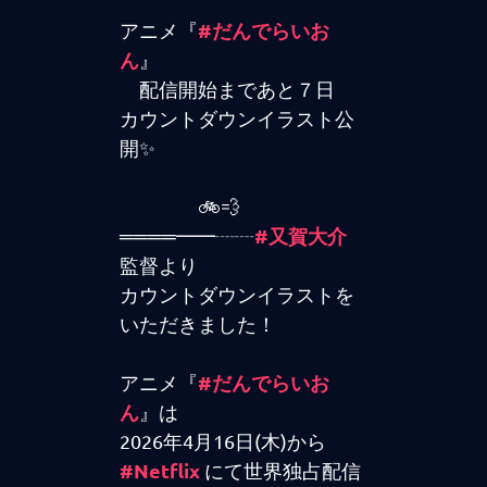
#だんでらいお
アニメ『
ん
』
配信開始まであと７日
カウントダウンイラスト公
開✨
🚲💨
#又賀大介
════━━┈┈
監督より
カウントダウンイラストを
いただきました！
#だんでらいお
アニメ『
ん
』は
2026年4月16日(木)から
#Netflix
にて世界独占配信