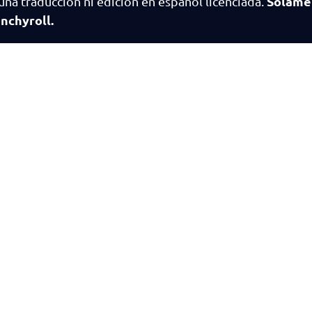
Solame
una traducción ni edición en español licenciada.
nchyroll.