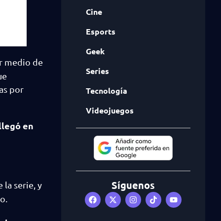
Cine
Esports
Geek
or medio de
Series
ue
as por
Tecnología
Videojuegos
llegó en
Síguenos
la serie, y
to.