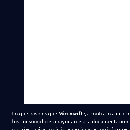
Microsoft
Lo que pasó es que
ya contrató a una c
los consumidores mayor acceso a documentación y pa
podrías revisarlo sin ir tan a ciegas y con informaci