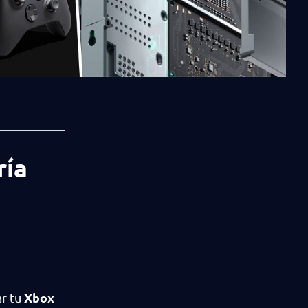
ría
Xbox
ar tu