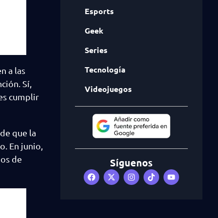
Esports
Geek
Series
Tecnología
n a las
ión. Sí,
Videojuegos
es cumplir
 de que la
. En junio,
dos de
Síguenos