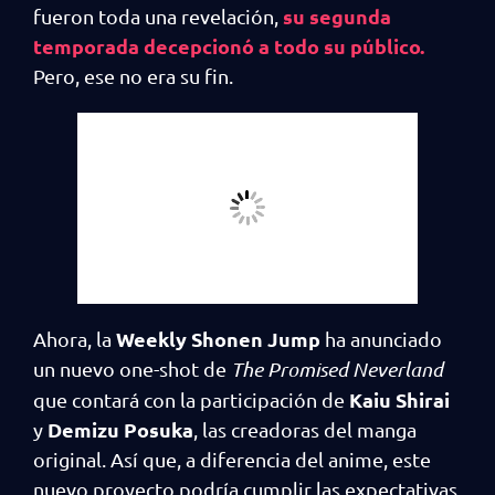
su segunda
fueron toda una revelación,
temporada decepcionó a todo su público.
Pero, ese no era su fin.
Weekly Shonen Jump
Ahora, la
ha anunciado
un nuevo one-shot de
The Promised Neverland
Kaiu Shirai
que contará con la participación de
Demizu Posuka
y
, las creadoras del manga
original. Así que, a diferencia del anime, este
nuevo proyecto podría cumplir las expectativas