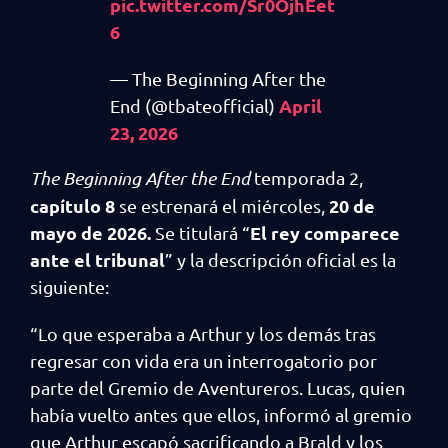
pic.twitter.com/Sr0OjhEet
6
— The Beginning After the
April
End (@tbateofficial)
23, 2026
The Beginning After the End
temporada 2,
capítulo 8
20 de
se estrenará el miércoles,
mayo de 2026.
El rey comparece
Se titulará “
ante el tribunal
” y la descripción oficial es la
siguiente:
“Lo que esperaba a Arthur y los demás tras
regresar con vida era un interrogatorio por
parte del Gremio de Aventureros. Lucas, quien
había vuelto antes que ellos, informó al gremio
que Arthur escapó sacrificando a Brald y los