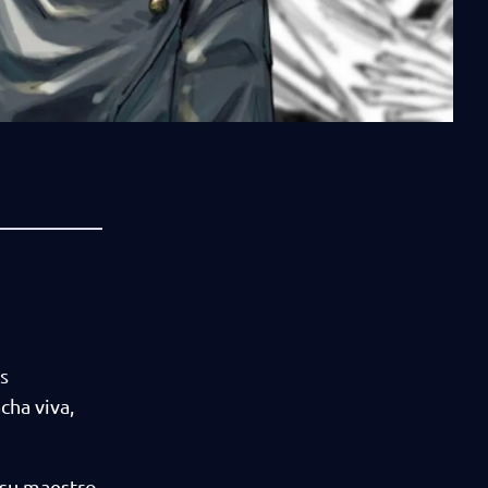
s
cha viva,
 su maestro,