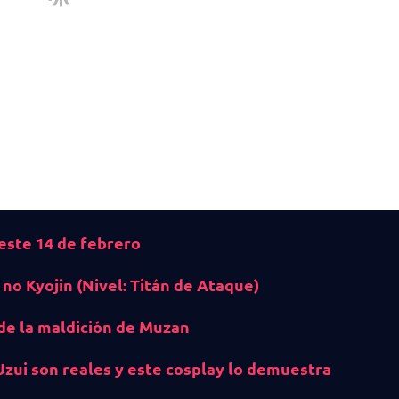
 este 14 de febrero
no Kyojin (Nivel: Titán de Ataque)
de la maldición de Muzan
zui son reales y este cosplay lo demuestra