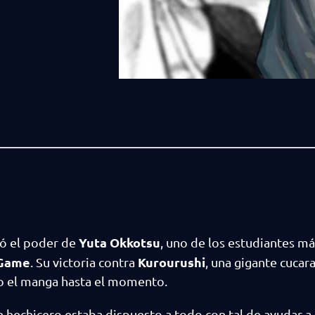
Yuta Okkotsu
ó el poder de
, uno de los estudiantes má
 Game
Kurourushi
. Su victoria contra
, una gigante cucara
do el manga hasta el momento.
 hechicero estaba dispuesto a todo con tal de ayudar a