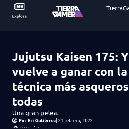
TierraG
Explora
Jujutsu Kaisen 175: 
vuelve a ganar con la
técnica más asqueros
todas
Una gran pelea.
Por
Eri Gutiérrez
|
21 febrero, 2022
vistas
3,846