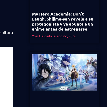
My Hero Academia: Don’t
Laugh, Shijima-san revela a su
protagonista y ya apunta a un
anime antes de estrenarse
cultura
Yoss Delgado
6 agosto, 2026