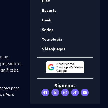
Cine
Esports
Geek
Series
Tecnología
Videojuegos
En un
s peleadores
ignificaba
Síguenos
rachas para
o, ahora