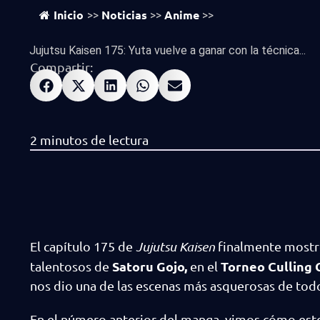
Inicio
Noticias
Anime
>>
>>
>>
Jujutsu Kaisen 175: Yuta vuelve a ganar con la técnica...
Compartir:
El capítulo 175 de
Jujutsu Kaisen
finalmente mostr
Satoru Gojo,
Torneo Culling
talentosos de
en el
nos dio una de las escenas más asquerosas de to
En el número anterior del manga, vimos cómo este