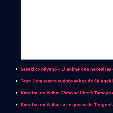
Sasaki to Miyano – El anime que necesitas
Test: Demuestra cuánto sabes de Shingeki 
Kimetsu no Yaiba: Cómo se liberó Tamayo 
Kimetsu no Yaiba: Las esposas de Tengen U