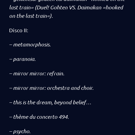
last train= (Duel! Gohten VS. Daimakan =hooked
on the last train=).
Disco II:
– metamorphosis.
– paranoia.
– mirror mirror: refrain.
– mirror mirror: orchestra and choir.
– this is the dream, beyond belief…
– thème du concerto 494.
– psycho.