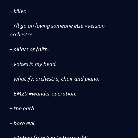
– killer.
– i’ll go on loving someone else =version
orchestre.
– pillars of faith.
– voices in my head.
– what if?: orchestra, choir and piano.
– EM20 =wunder operation.
– the path.
– born evil.
– citation from ‘joy to the world’.