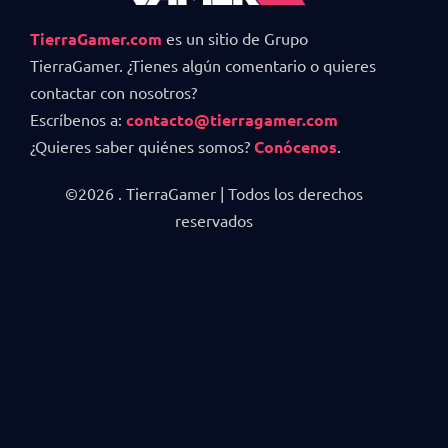
TierraGamer.com
es un sitio de Grupo
TierraGamer. ¿Tienes algún comentario o quieres
contactar con nosotros?
Escríbenos a:
contacto@tierragamer.com
¿Quieres saber quiénes somos?
Conócenos
.
©2026 . TierraGamer | Todos los derechos
reservados