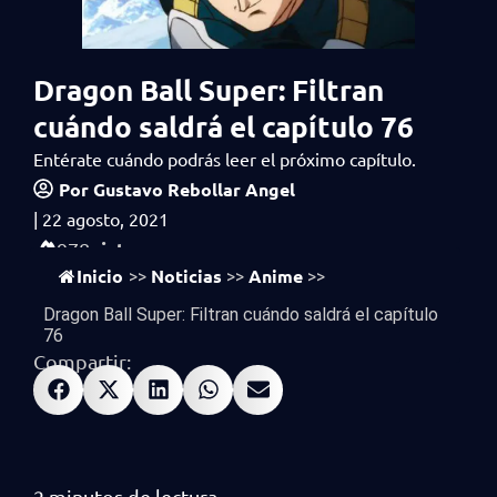
Dragon Ball Super: Filtran
cuándo saldrá el capítulo 76
Entérate cuándo podrás leer el próximo capítulo.
Por
Gustavo Rebollar Angel
|
22 agosto, 2021
vistas
978
Inicio
Noticias
Anime
>>
>>
>>
Dragon Ball Super: Filtran cuándo saldrá el capítulo
76
Compartir: