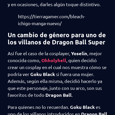
y en ocasiones, darles algún toque distintivo.
https://tierragamer.com/bleach-
ichigo-manga-nuevo/
Un cambio de género para uno de
los villanos de Dragon Ball Super
Yoselin
Así fue el caso de la cosplayer,
, mejor
Ohholyhell
conocida como,
, quien decidió
crear un cosplay en el cual nos muestra cómo se
Goku Black
podría ver
si fuera una mujer.
Además, según ella misma, decidió hacerlo ya
que este personaje, junto con su arco, son sus
Dragon Ball
favoritos de todo
.
Goku Black
Para quienes no lo recuerdan.
es
Dragon Ball
uno de los villanos introducidos en