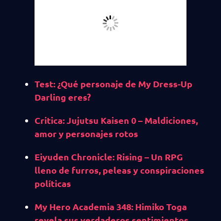
Test: ¿Qué personaje de My Dress-Up
Darling eres?
Critica: Jujutsu Kaisen 0 – Maldiciones,
amor y personajes rotos
Eiyuden Chronicle: Rising – Un RPG
lleno de furros, peleas y conspiraciones
políticas
My Hero Academia 348: Himiko Toga
revela sus verdaderos sentimientos