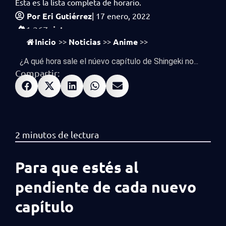
Esta es la lista completa de horario.
Por
Eri Gutiérrez
|
17 enero, 2022
vistas
1,267
Inicio
Noticias
Anime
>>
>>
>>
¿A qué hora sale el núevo capítulo de Shingeki no...
Compartir:
Para que estés al
pendiente de cada nuevo
capítulo