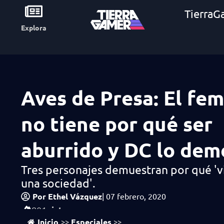
TierraG
Explora
Aves de Presa: El fe
no tiene por qué ser
aburrido y DC lo dem
Tres personajes demuestran por qué 'v
una sociedad'.
Por
Ethel Vázquez
|
07 febrero, 2020
vistas
801
Inicio
Especiales
>>
>>