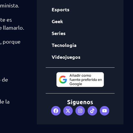
minista.
Esports
te es
Geek
e llamarlo.
Series
n, porque
Tecnología
Videojuegos
o de
Síguenos
de la