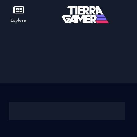
Explora