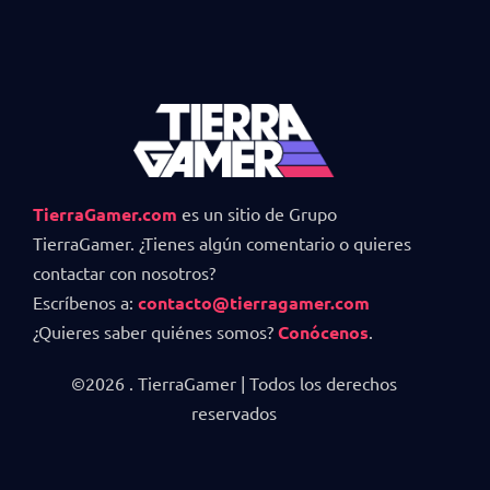
TierraGamer.com
es un sitio de Grupo
TierraGamer. ¿Tienes algún comentario o quieres
contactar con nosotros?
Escríbenos a:
contacto@tierragamer.com
¿Quieres saber quiénes somos?
Conócenos
.
©2026 . TierraGamer | Todos los derechos
reservados