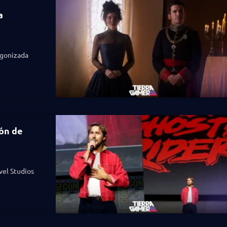
a
agonizada
ión de
vel Studios