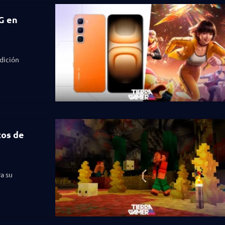
5G en
edición
tos de
a su