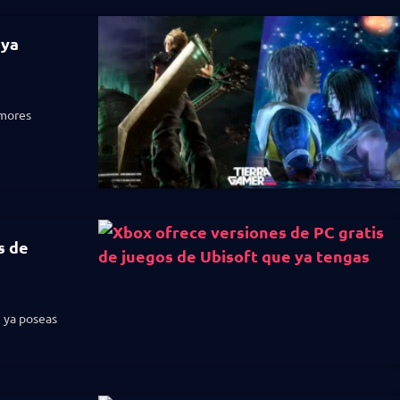
 ya
umores
s de
 ya poseas