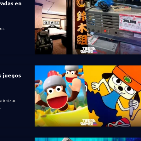
vadas en
les
s juegos
riorizar
.