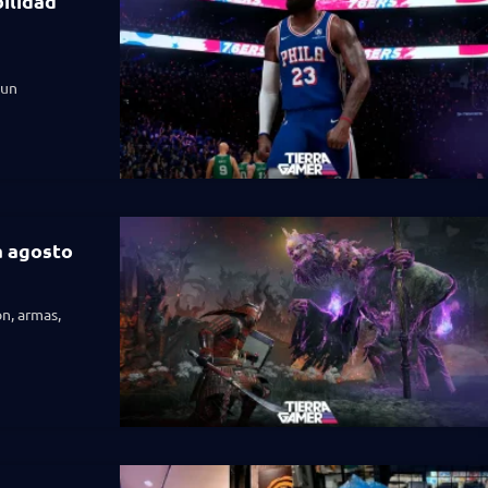
ilidad
 un
a agosto
n, armas,