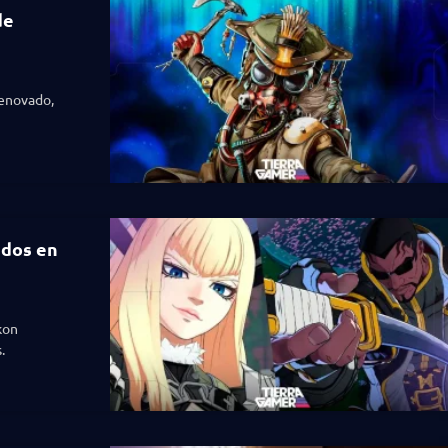
de
renovado,
ados en
kon
.