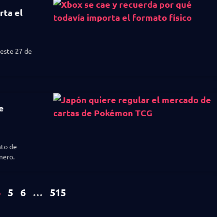
rta el
 este 27 de
e
nto de
nero.
4
5
6
…
515