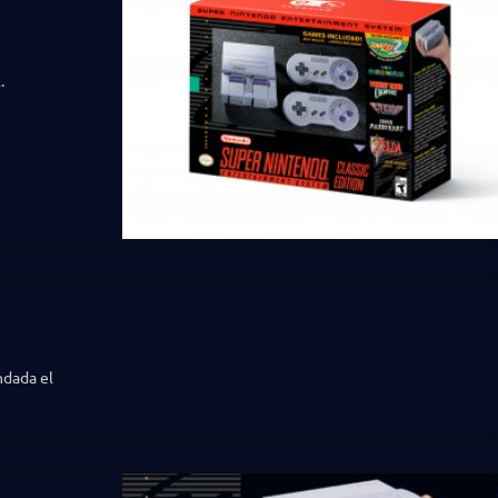
.
ndada el