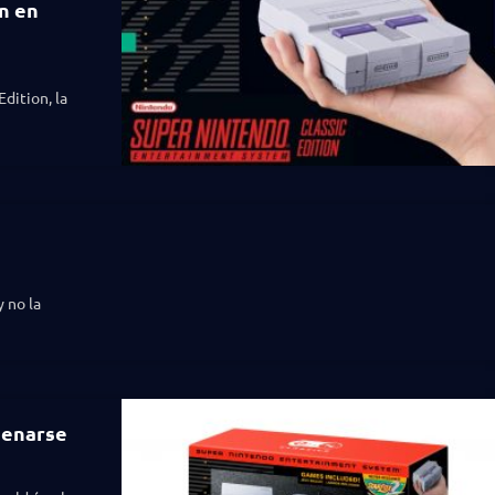
n en
dition, la
 no la
denarse