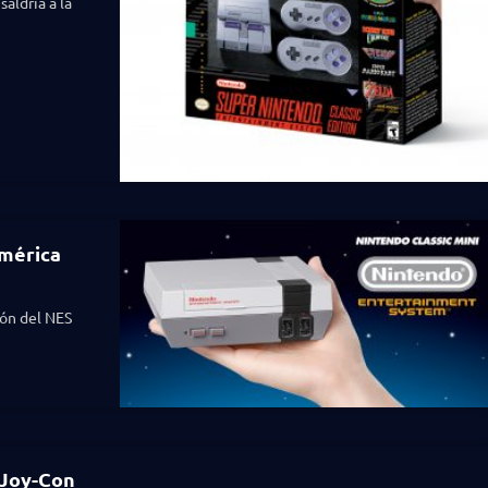
aldría a la
América
ión del NES
 Joy-Con