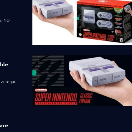
SÍ NO
able
a agregar
ware