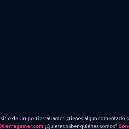
 sitio de Grupo TierraGamer. ¿Tienes algún comentario o
@tierragamer.com
Con
¿Quieres saber quiénes somos?