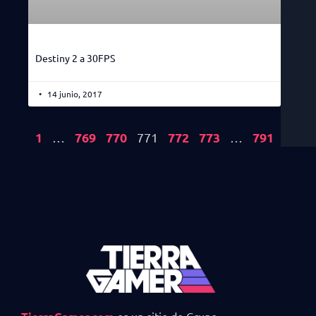
Destiny 2 a 30FPS
14 junio, 2017
1
769
770
772
773
791
…
771
…
es un sitio de Grupo