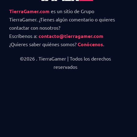
TierraGamer.com
es un sitio de Grupo
TierraGamer. ¿Tienes algún comentario o quieres
contactar con nosotros?
Escríbenos a:
contacto@tierragamer.com
¿Quieres saber quiénes somos?
Conócenos
.
©2026 . TierraGamer | Todos los derechos
reservados