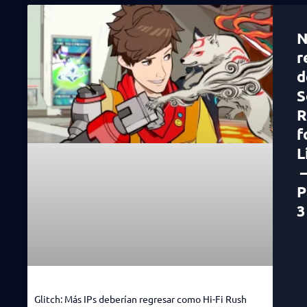
N
r
d
S
R
f
L
P
3
Glitch: Más IPs deberían regresar como Hi-Fi Rush