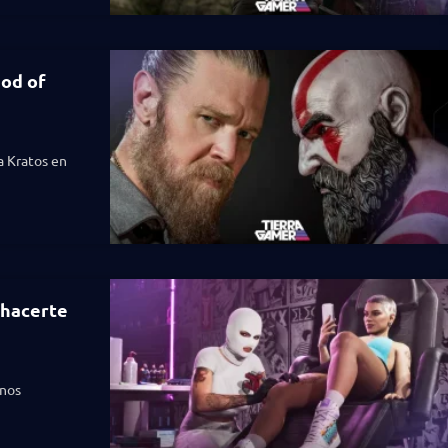
God of
a Kratos en
 hacerte
rnos