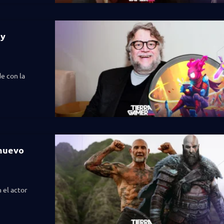
 y
e con la
 nuevo
 el actor