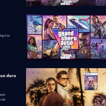
Aquí te
 un duro
 que
o de