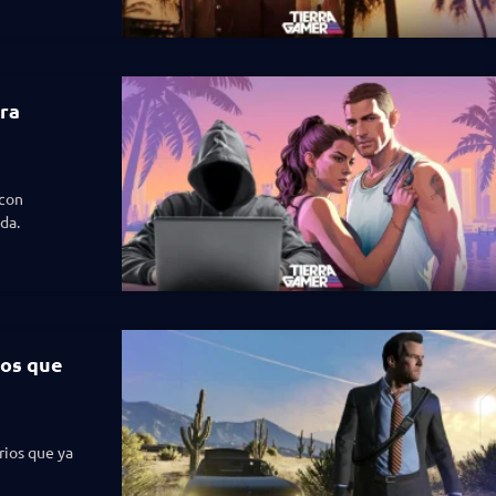
ara
 con
da.
los que
rios que ya