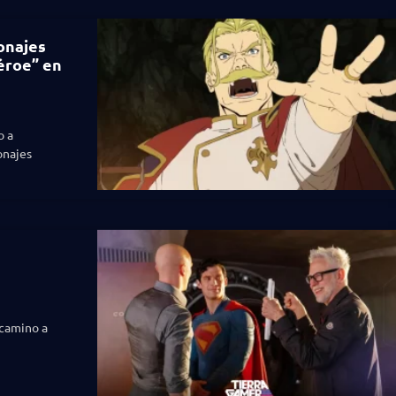
onajes
éroe” en
o a
onajes
 camino a